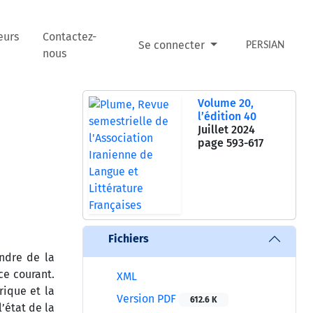
eurs
Contactez-
Se connecter
PERSIAN
nous
Volume 20,
l’édition 40
Juillet 2024
page
593-617
Fichiers
ndre de la
ce courant.
XML
rique et la
Version PDF
612.6 K
’état de la