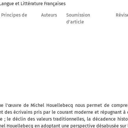
 Principes de
Auteurs
Soumission
Révis
d'article
 que l’œuvre de Michel Houellebecq nous permet de compre
t des écrivains pris par le courant moderne et répugnant à 
 ; le déclin des valeurs traditionnelles, la décadence histo
chel Houellebecq en adoptant une perspective désabusée sur l