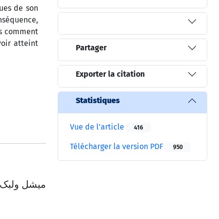
ques de son
onséquence,
ons comment
oir atteint
Partager
Exporter la citation
Statistiques
Vue de l’article
416
Télécharger la version PDF
950
میشل ولبک،