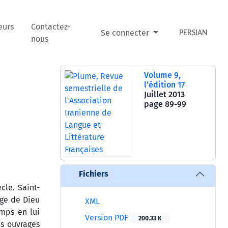
eurs
Contactez-
Se connecter
PERSIAN
nous
Volume 9,
l’édition 17
Juillet 2013
page
89-99
Fichiers
cle. Saint-
age de Dieu
XML
mps en lui
Version PDF
200.33 K
s ouvrages