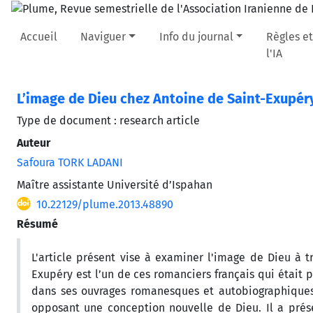
Accueil
Naviguer
Info du journal
Règles et
l'IA
L’image de Dieu chez Antoine de Saint-Exupéry 
Type de document : research article
Auteur
Safoura TORK LADANI
Maître assistante Université d’Ispahan
10.22129/plume.2013.48890
Résumé
L'article présent vise à examiner l'image de Dieu à t
Exupéry est l’un de ces romanciers français qui était 
dans ses ouvrages romanesques et autobiographiques.
opposant une conception nouvelle de Dieu. Il a prés