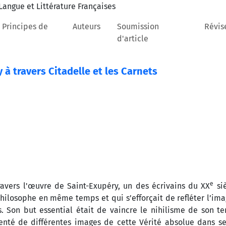
 Principes de
Auteurs
Soumission
Révis
d'article
à travers Citadelle et les Carnets
e
ravers l'œuvre de Saint-Exupéry, un des écrivains du XX
siè
philosophe en même temps et qui s’efforçait de refléter l’im
 Son but essential était de vaincre le nihilisme de son te
enté de différentes images de cette Vérité absolue dans se