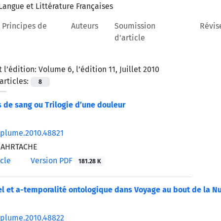
 Principes de
Auteurs
Soumission
Révis
d'article
 l’édition:
Volume 6, l’édition 11, Juillet 2010
rticles:
8
s de sang ou Trilogie d’une douleur
/plume.2010.48821
HAHRTACHE
icle
Version PDF
181.28 K
l et a-temporalité ontologique dans Voyage au bout de la Nui
/plume.2010.48822