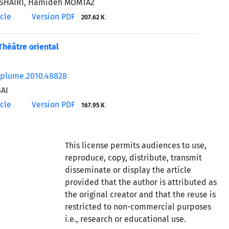
SHAIRI, Hamideh MOMTAZ
icle
Version PDF
207.62 K
Théâtre oriental
/plume.2010.48828
BAI
icle
Version PDF
167.95 K
This license permits audiences to use,
reproduce, copy, distribute, transmit
disseminate or display the article
provided that the author is attributed as
the original creator and that the reuse is
restricted to non-commercial purposes
i.e., research or educational use.