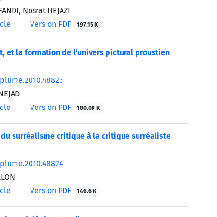
FANDI, Nosrat HEJAZI
icle
Version PDF
197.15 K
, et la formation de l’univers pictural proustien
/plume.2010.48823
NEJAD
icle
Version PDF
180.09 K
 du surréalisme critique à la critique surréaliste
/plume.2010.48824
LLON
icle
Version PDF
146.6 K