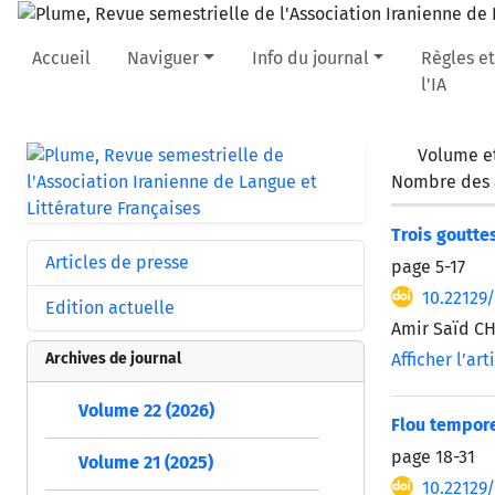
Accueil
Naviguer
Info du journal
Règles et
l'IA
Volume et
Nombre des a
Trois goutte
Articles de presse
page
5-17
10.22129
Edition actuelle
Amir Saïd C
Archives de journal
Afficher l’art
Volume 22 (2026)
Flou tempore
page
18-31
Volume 21 (2025)
10.22129