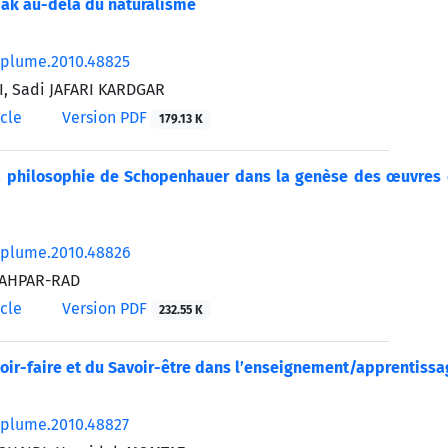
ak au-delà du naturalisme
/plume.2010.48825
I, Sadi JAFARI KARDGAR
icle
Version PDF
179.13 K
la philosophie de Schopenhauer dans la genèse des œuvres d
/plume.2010.48826
HAHPAR-RAD
icle
Version PDF
232.55 K
oir-faire et du Savoir-être dans l’enseignement/apprentiss
/plume.2010.48827