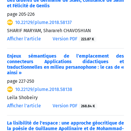
des œuvres de Germaine de Staël, Constance de Salm
et Félicité de Genlis
page
205-226
10.22129/plume.2018.58137
SHARIF MARYAM, Sharareh CHAVOSHIAN
Afficher l’article
Version PDF
223.87 K
Enjeux sémantiques de l’emplacement des
connecteurs Applications didactiques et
traductionnelles en milieu persanophone : le cas de «
ainsi »
page
227-250
10.22129/plume.2018.58138
Leila Shobeiry
Afficher l’article
Version PDF
268.84 K
La lisibilité de l'espace : une approche géocritique de
la poésie de Guillaume Apollinaire et de Mohammad-