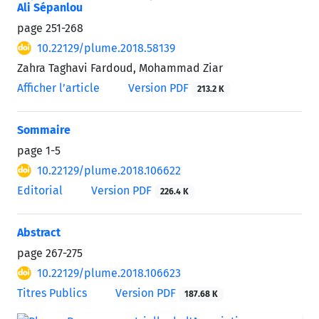
Ali Sépanlou
page
251-268
10.22129/plume.2018.58139
Zahra Taghavi Fardoud, Mohammad Ziar
Afficher l’article
Version PDF
213.2 K
Sommaire
page
1-5
10.22129/plume.2018.106622
Editorial
Version PDF
226.4 K
Abstract
page
267-275
10.22129/plume.2018.106623
Titres Publics
Version PDF
187.68 K