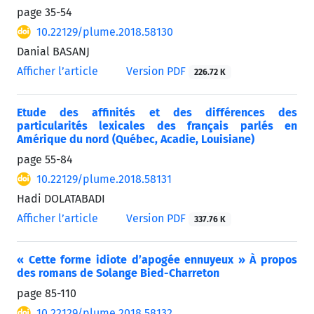
page
35-54
10.22129/plume.2018.58130
Danial BASANJ
Afficher l’article
Version PDF
226.72 K
Etude des affinités et des différences des
particularités lexicales des français parlés en
Amérique du nord (Québec, Acadie, Louisiane)
page
55-84
10.22129/plume.2018.58131
Hadi DOLATABADI
Afficher l’article
Version PDF
337.76 K
« Cette forme idiote d’apogée ennuyeux » À propos
des romans de Solange Bied-Charreton
page
85-110
10.22129/plume.2018.58132