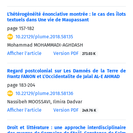
L’hétérogénéité énonciative montrée : le cas des îlots
textuels dans Une vie de Maupassant
page
157-182
10.22129/plume.2018.58135
Mohammad MOHAMMADI-AGHDASH
Afficher l’article
Version PDF
273.03 K
Regard postcolonial sur Les Damnés de la Terre de
Frantz FANON et L’Occidentalite de Jalal AL-E AHMAD
page
183-204
10.22129/plume.2018.58136
Nassibeh MOOSSAVI, Ilmira Dadvar
Afficher l’article
Version PDF
249.76 K
Droit et littérature : une approche interdisciplinaire