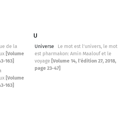
U
ue de la
Universe
Le mot est l’univers, le mot
eux
[Volume
est pharmakon: Amin Maalouf et le
43-163]
voyage
[Volume 14, l’édition 27, 2018,
page 23-47]
a
eux
[Volume
43-163]