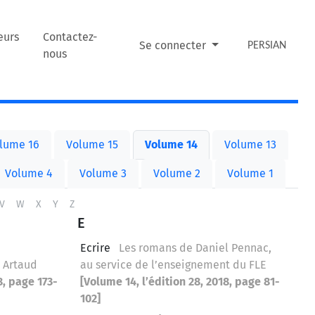
eurs
Contactez-
Se connecter
PERSIAN
nous
lume 16
Volume 15
Volume 14
Volume 13
Volume 4
Volume 3
Volume 2
Volume 1
V
W
X
Y
Z
E
Ecrire
Les romans de Daniel Pennac,
 Artaud
au service de l’enseignement du FLE
8, page 173-
[Volume 14, l’édition 28, 2018, page 81-
102]