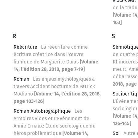
Mots-clés :
de la tradu
[Volume 14,
163]
R
S
Réécriture
La réécriture comme
Sémiotiqu
écriture créatrice dans l’œuvre
de quatre 
filmique de Marguerite Duras
[Volume
Rhinocéros.
14, l’édition 28, 2018, page 7-19]
meurt. Am
débarrasse
Roman
Les enjeux mythologiques à
2018, page 
travers Accident nocturne de Patrick
Modiano
[Volume 14, l’édition 28, 2018,
Sociocriti
page 103-126]
L’Événemen
sociologiq
Roman Autobiographique
Les
[Volume 14,
Armoires vides et L’Événement de
126-145]
Annie Ernaux: Étude sociologique du
héros problématique
[Volume 14,
Soi
Autre 