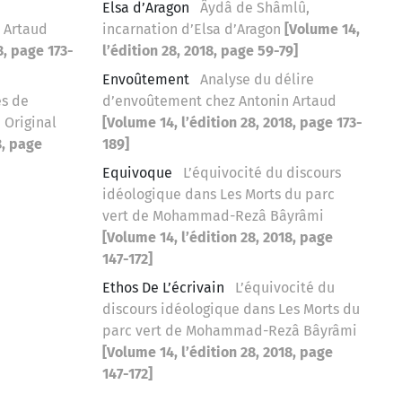
Elsa d’Aragon
Âydâ de Shâmlû,
 Artaud
incarnation d’Elsa d’Aragon
[Volume 14,
8, page 173-
l’édition 28, 2018, page 59-79]
Envoûtement
Analyse du délire
es de
d’envoûtement chez Antonin Artaud
e Original
[Volume 14, l’édition 28, 2018, page 173-
8, page
189]
Equivoque
L’équivocité du discours
idéologique dans Les Morts du parc
vert de Mohammad-Rezâ Bâyrâmi
[Volume 14, l’édition 28, 2018, page
147-172]
Ethos De L’écrivain
L’équivocité du
discours idéologique dans Les Morts du
parc vert de Mohammad-Rezâ Bâyrâmi
[Volume 14, l’édition 28, 2018, page
147-172]