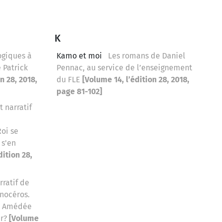
K
ogiques à
Kamo et moi
Les romans de Daniel
 Patrick
Pennac, au service de l’enseignement
n 28, 2018,
du FLE
[Volume 14, l’édition 28, 2018,
page 81-102]
 narratif
Roi se
s'en
dition 28,
ratif de
inocéros.
t. Amédée
er?
[Volume