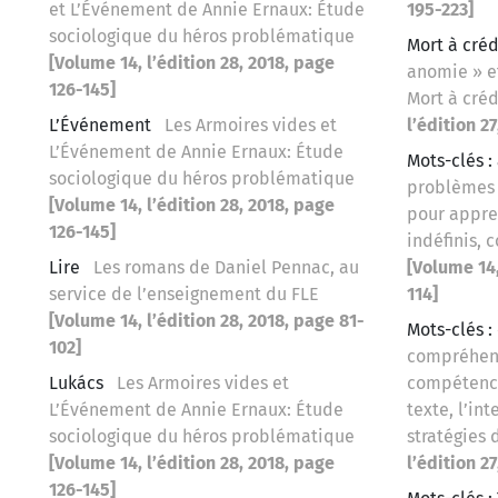
et L’Événement de Annie Ernaux: Étude
195-223]
sociologique du héros problématique
Mort à créd
[Volume 14, l’édition 28, 2018, page
anomie » et
126-145]
Mort à créd
L’Événement
Les Armoires vides et
l’édition 2
L’Événement de Annie Ernaux: Étude
Mots-clés : 
sociologique du héros problématique
problèmes 
[Volume 14, l’édition 28, 2018, page
pour appren
126-145]
indéfinis, c
Lire
Les romans de Daniel Pennac, au
[Volume 14,
service de l’enseignement du FLE
114]
[Volume 14, l’édition 28, 2018, page 81-
Mots-clés 
102]
compréhens
Lukács
Les Armoires vides et
compétence
L’Événement de Annie Ernaux: Étude
texte, l’in
sociologique du héros problématique
stratégies 
[Volume 14, l’édition 28, 2018, page
l’édition 27
126-145]