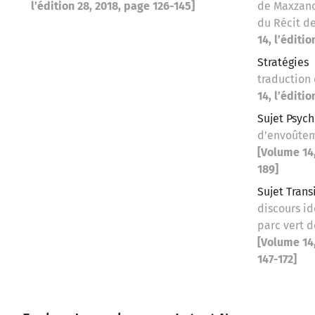
l’édition 28, 2018, page 126-145]
de Maxzano
du Récit d
14, l’éditi
Stratégies
traduction 
14, l’éditi
Sujet Psyc
d’envoûtem
[Volume 14,
189]
Sujet Trans
discours i
parc vert
[Volume 14,
147-172]