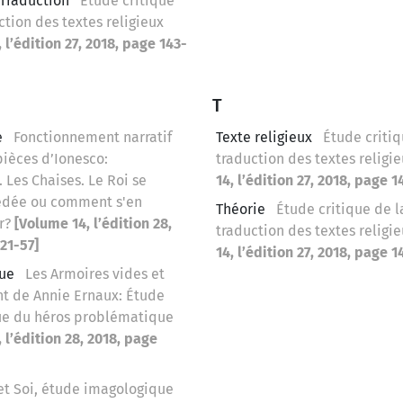
 Traduction
Étude critique
ction des textes religieux
 l’édition 27, 2018, page 143-
T
e
Fonctionnement narratif
Texte religieux
Étude critiq
pièces d’Ionesco:
traduction des textes religi
 Les Chaises. Le Roi se
14, l’édition 27, 2018, page 1
édée ou comment s'en
Théorie
Étude critique de l
r?
[Volume 14, l’édition 28,
traduction des textes religi
21-57]
14, l’édition 27, 2018, page 1
que
Les Armoires vides et
t de Annie Ernaux: Étude
ue du héros problématique
 l’édition 28, 2018, page
et Soi, étude imagologique