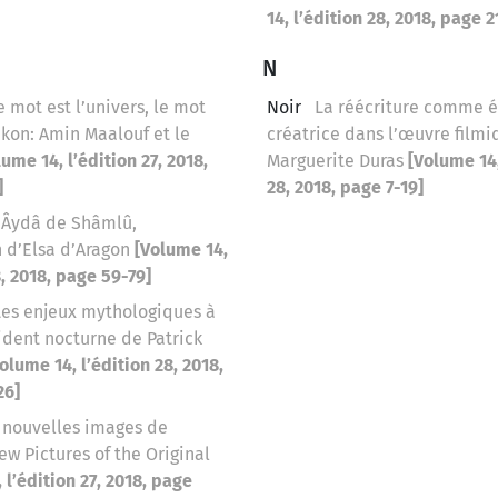
14, l’édition 28, 2018, page 2
N
e mot est l’univers, le mot
Noir
La réécriture comme é
kon: Amin Maalouf et le
créatrice dans l’œuvre film
lume 14, l’édition 27, 2018,
Marguerite Duras
[Volume 14,
]
28, 2018, page 7-19]
Âydâ de Shâmlû,
n d’Elsa d’Aragon
[Volume 14,
8, 2018, page 59-79]
Les enjeux mythologiques à
ident nocturne de Patrick
olume 14, l’édition 28, 2018,
26]
 nouvelles images de
New Pictures of the Original
 l’édition 27, 2018, page