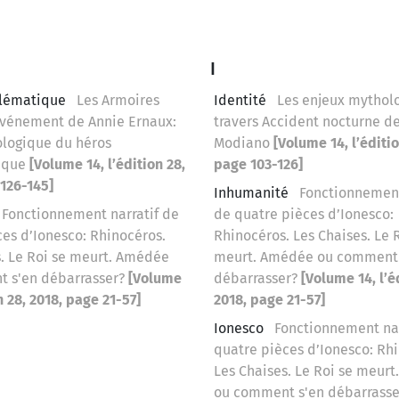
I
blématique
Les Armoires
Identité
Les enjeux mythol
’Événement de Annie Ernaux:
travers Accident nocturne de
ologique du héros
Modiano
[Volume 14, l’éditio
ique
[Volume 14, l’édition 28,
page 103-126]
 126-145]
Inhumanité
Fonctionnement
Fonctionnement narratif de
de quatre pièces d’Ionesco:
es d’Ionesco: Rhinocéros.
Rhinocéros. Les Chaises. Le 
s. Le Roi se meurt. Amédée
meurt. Amédée ou comment 
 s'en débarrasser?
[Volume
débarrasser?
[Volume 14, l’é
on 28, 2018, page 21-57]
2018, page 21-57]
Ionesco
Fonctionnement nar
quatre pièces d’Ionesco: Rh
Les Chaises. Le Roi se meur
ou comment s'en débarrass