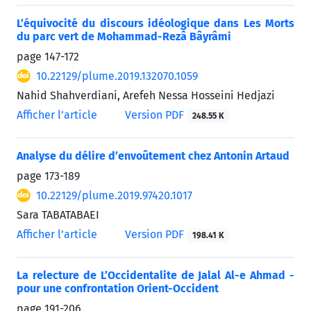
L’équivocité du discours idéologique dans Les Morts
du parc vert de Mohammad-Rezâ Bâyrâmi
page
147-172
10.22129/plume.2019.132070.1059
Nahid Shahverdiani, Arefeh Nessa Hosseini Hedjazi
Afficher l’article
Version PDF
248.55 K
Analyse du délire d’envoûtement chez Antonin Artaud
page
173-189
10.22129/plume.2019.97420.1017
Sara TABATABAEI
Afficher l’article
Version PDF
198.41 K
La relecture de L’Occidentalite de Jalal Al-e Ahmad -
pour une confrontation Orient-Occident
page
191-206