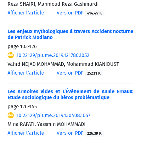
Reza SHAIRI, Mahmoud Reza Gashmardi
Afficher l’article
Version PDF
414.49 K
Les enjeux mythologiques à travers Accident nocturne
de Patrick Modiano
page
103-126
10.22129/plume.2019.121780.1052
Vahid NEJAD MOHAMMAD, Mohammad KIANIDUST
Afficher l’article
Version PDF
252.11 K
Les Armoires vides et L’Événement de Annie Ernaux:
Étude sociologique du héros problématique
page
126-145
10.22129/plume.2019.130408.1057
Mina RAFATI, Yassmin MOHAMMADI
Afficher l’article
Version PDF
226.39 K