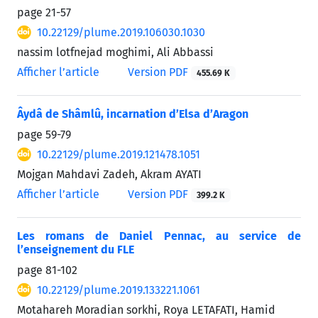
page
21-57
10.22129/plume.2019.106030.1030
nassim lotfnejad moghimi, Ali Abbassi
Afficher l’article
Version PDF
455.69 K
Âydâ de Shâmlû, incarnation d’Elsa d’Aragon
page
59-79
10.22129/plume.2019.121478.1051
Mojgan Mahdavi Zadeh, Akram AYATI
Afficher l’article
Version PDF
399.2 K
Les romans de Daniel Pennac, au service de
l’enseignement du FLE
page
81-102
10.22129/plume.2019.133221.1061
Motahareh Moradian sorkhi, Roya LETAFATI, Hamid