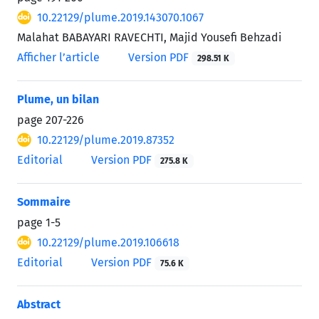
10.22129/plume.2019.143070.1067
Malahat BABAYARI RAVECHTI, Majid Yousefi Behzadi
Afficher l’article
Version PDF
298.51 K
Plume, un bilan
page
207-226
10.22129/plume.2019.87352
Editorial
Version PDF
275.8 K
Sommaire
page
1-5
10.22129/plume.2019.106618
Editorial
Version PDF
75.6 K
Abstract