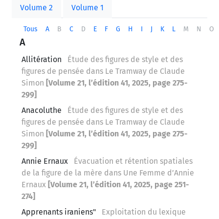
Volume 2
Volume 1
Tous
A
B
C
D
E
F
G
H
I
J
K
L
M
N
O
A
Allitération
Étude des figures de style et des
figures de pensée dans Le Tramway de Claude
Simon
[Volume 21, l’édition 41, 2025, page 275-
299]
Anacoluthe
Étude des figures de style et des
figures de pensée dans Le Tramway de Claude
Simon
[Volume 21, l’édition 41, 2025, page 275-
299]
Annie Ernaux
Évacuation et rétention spatiales
de la figure de la mère dans Une Femme d’Annie
Ernaux
[Volume 21, l’édition 41, 2025, page 251-
274]
Apprenants iraniens"
Exploitation du lexique