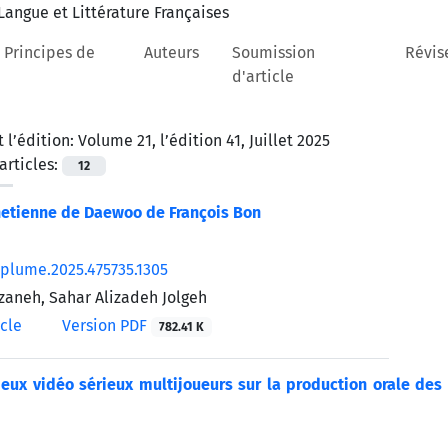
 Principes de
Auteurs
Soumission
Révis
d'article
 l’édition:
Volume 21, l’édition 41, Juillet 2025
rticles:
12
hetienne de Daewoo de François Bon
/plume.2025.475735.1305
zaneh, Sahar Alizadeh Jolgeh
icle
Version PDF
782.41 K
eux vidéo sérieux multijoueurs sur la production orale des