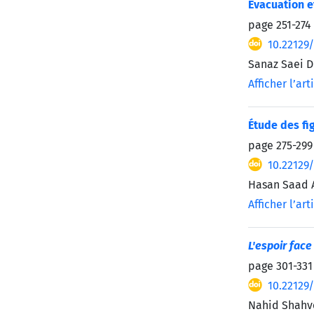
Évacuation e
page
251-274
10.22129
Sanaz Saei D
Afficher l’art
Étude des fi
page
275-299
10.22129
Hasan Saad A
Afficher l’art
L'espoir face
page
301-331
10.22129
Nahid Shahve