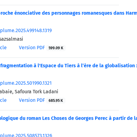
proche énonciative des personnages romanesques dans Harm
/plume.2025.499148.1319
sazsalmasi
icle
Version PDF
599.09 K
fragmentation à l'Espace du Tiers à l’ère de la globalisation
/plume.2025.501990.1321
abaie, Safoura Tork Ladani
icle
Version PDF
685.95 K
ologique du roman Les Choses de Georges Perec à partir de la
/plume.2025.508573.1326