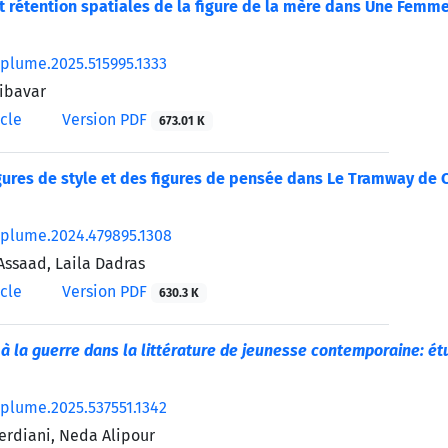
t rétention spatiales de la figure de la mère dans Une Femm
/plume.2025.515995.1333
ibavar
icle
Version PDF
673.01 K
gures de style et des figures de pensée dans Le Tramway de
/plume.2024.479895.1308
ssaad, Laila Dadras
icle
Version PDF
630.3 K
 à la guerre dans la littérature de jeunesse contemporaine: ét
/plume.2025.537551.1342
rdiani, Neda Alipour