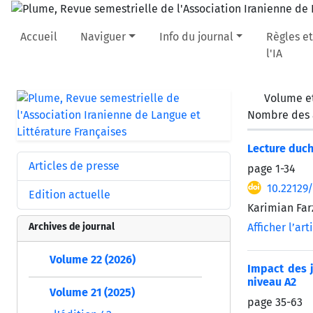
Accueil
Naviguer
Info du journal
Règles et
l'IA
Volume et
Nombre des a
Lecture duc
Articles de presse
page
1-34
10.22129
Edition actuelle
Karimian Far
Archives de journal
Afficher l’art
Volume 22 (2026)
Impact des j
niveau A2
Volume 21 (2025)
page
35-63