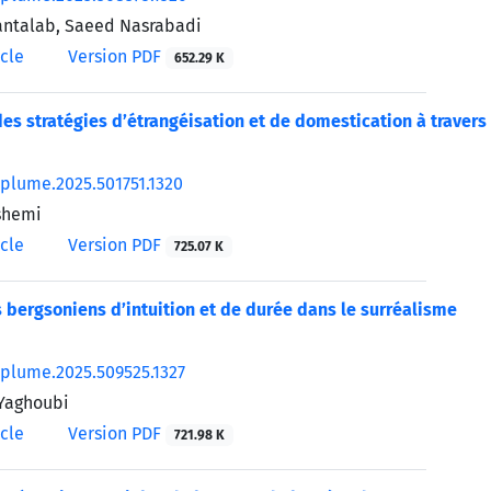
antalab, Saeed Nasrabadi
icle
Version PDF
652.29 K
des stratégies d’étrangéisation et de domestication à trave
/plume.2025.501751.1320
shemi
icle
Version PDF
725.07 K
 bergsoniens d’intuition et de durée dans le surréalisme
/plume.2025.509525.1327
Yaghoubi
icle
Version PDF
721.98 K